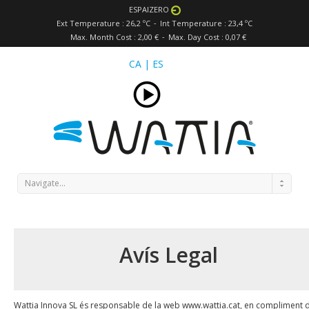
ESPAIZERO
Ext Temperature : 26,2 ºC
Int Temperature : 23,4 ºC
Max. Month Cost : 2,00 €
Max. Day Cost : 0,07 €
CA
|
ES
Navigate...
Avís Legal
Wattia Innova SL és responsable de la web www.wattia.cat, en compliment 