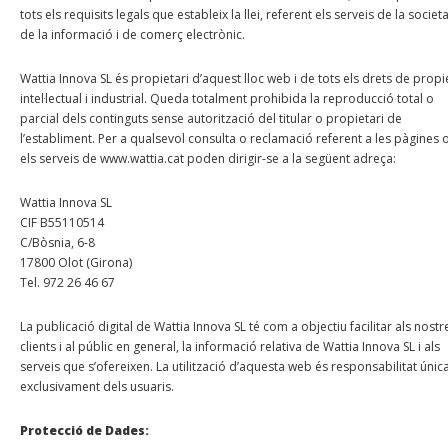
tots els requisits legals que estableix la llei, referent els serveis de la societa
de la informació i de comerç electrònic.
Wattia Innova SL és propietari d’aquest lloc web i de tots els drets de propi
intel·lectual i industrial. Queda totalment prohibida la reproducció total o
parcial dels continguts sense autorització del titular o propietari de
l’establiment. Per a qualsevol consulta o reclamació referent a les pàgines 
els serveis de www.wattia.cat poden dirigir-se a la següent adreça:
Wattia Innova SL
CIF B55110514
C/Bòsnia, 6-8
17800 Olot (Girona)
Tel. 972 26 46 67
La publicació digital de Wattia Innova SL té com a objectiu facilitar als nostr
clients i al públic en general, la informació relativa de Wattia Innova SL i als
serveis que s’ofereixen. La utilització d’aquesta web és responsabilitat única
exclusivament dels usuaris.
Protecció de Dades: