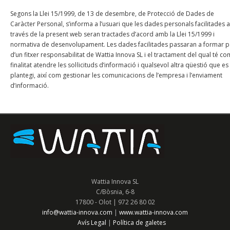
Segons la Llei 15/1999, de 13 de desembre, de Protecció de Dades de
Caràcter Personal, s’informa a l’usuari que les dades personals facilitades a
través de la present web seran tractades d’acord amb la Llei 15/1999 i
normativa de desenvolupament. Les dades facilitades passaran a formar p
d’un fitxer responsabilitat de Wattia Innova SL i el tractament del qual té co
finalitat atendre les sol·licituds d’informació i qualsevol altra qüestió que es
plantegi, així com gestionar les comunicacions de l’empresa i l’enviament
d’informació.
Wattia Innova SL
C/Bòsnia, 6-8
17800 - Olot | 972 26 80 02
info@wattia-innova.com
|
www.wattia-innova.com
Avís Legal
Política de galetes