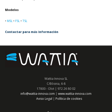
Modelos
•
MSL
•
FSL
•
TSL
Contactar para más información
Wattia Innova SL
C/Bòsnia, 6-8
17800 - Olot | 972 26 80 02
info@wattia-innova.com
|
www.wattia-innova.com
Aviso Legal
Política de cookies