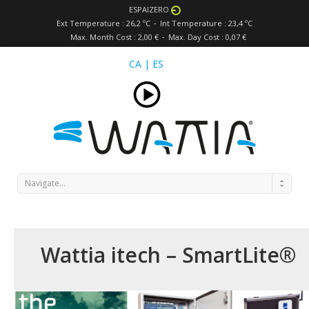
ESPAIZERO
Ext Temperature : 26,2 ºC
Int Temperature : 23,4 ºC
Max. Month Cost : 2,00 €
Max. Day Cost : 0,07 €
CA
|
ES
Navigate...
Wattia itech – SmartLite®