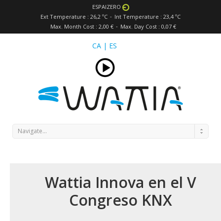
ESPAIZERO
Ext Temperature : 26,2 ºC
Int Temperature : 23,4 ºC
Max. Month Cost : 2,00 €
Max. Day Cost : 0,07 €
CA
|
ES
Navigate...
Wattia Innova en el V
Congreso KNX