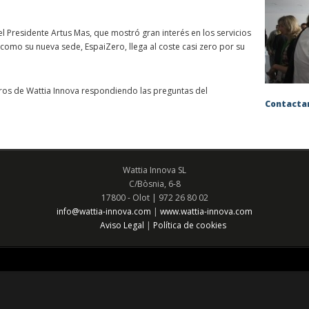
el Presidente Artus Mas, que mostró gran interés en los servicios
como su nueva sede, EspaiZero, llega al coste casi zero por su
ros de Wattia Innova respondiendo las preguntas del
Contactar
Wattia Innova SL
C/Bòsnia, 6-8
17800 - Olot | 972 26 80 02
info@wattia-innova.com
|
www.wattia-innova.com
Aviso Legal
Política de cookies