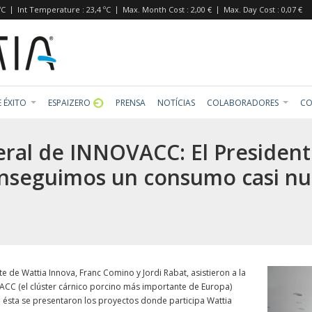
ºC
Int Temperature : 23,4 ºC
Max. Month Cost : 2,00 €
Max. Day Cost : 0,07 €
 ÉXITO
ESPAIZERO
PRENSA
NOTÍCIAS
COLABORADORES
CO
ral de INNOVACC: El President
nseguimos un consumo casi nu
e de Wattia Innova, Franc Comino y Jordi Rabat, asistieron a la
CC (el clúster cárnico porcino más importante de Europa)
n ésta se presentaron los proyectos donde participa Wattia