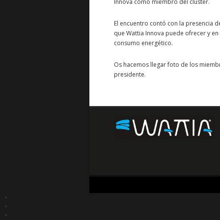
Innova como miembro del clúster.
El encuentro contó con la presencia d
que Wattia Innova puede ofrecer y en 
consumo energético.
Os hacemos llegar foto de los miemb
presidente.