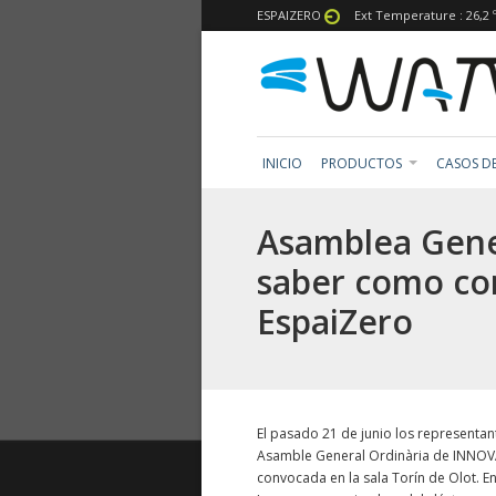
ESPAIZERO
Ext Temperature : 26,2 
INICIO
PRODUCTOS
CASOS DE
Asamblea Gene
saber como co
EspaiZero
El pasado 21 de junio los representant
Asamble General Ordinària de INNOVA
convocada en la sala Torín de Olot. E